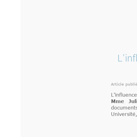
L'in
Article publi
L'influen
Mme Juli
document
Université