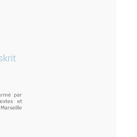
krit
larmé par
extes et
arseille