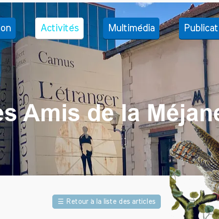
ion
Activités
Multimédia
Publicat
es Amis de la Méjan
☰
Retour à la liste des articles