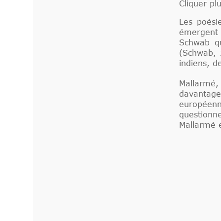
Cliquer plu
Les poési
émergent 
Schwab qu
(Schwab, 
indiens, d
Mallarmé
davantag
européenne
questionn
Mallarmé 