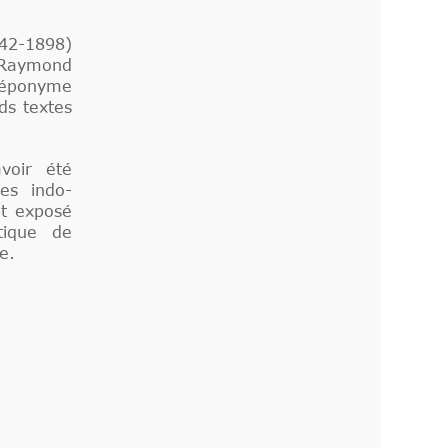
842-1898)
e Raymond
 éponyme
ds textes
.
voir été
es indo-
et exposé
étique de
e.