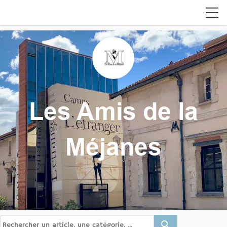
brightness_1
Les Amis de la
Méjanes
search